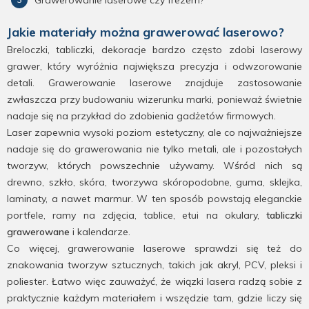
Grawerowanie laserowe czy frezem?
Jakie materiały można grawerować laserowo?
Breloczki, tabliczki, dekoracje bardzo często zdobi laserowy
grawer, który wyróżnia największa precyzja i odwzorowanie
detali. Grawerowanie laserowe znajduje zastosowanie
zwłaszcza przy budowaniu wizerunku marki, ponieważ świetnie
nadaje się na przykład do zdobienia gadżetów firmowych.
Laser zapewnia wysoki poziom estetyczny, ale co najważniejsze
nadaje się do grawerowania nie tylko metali, ale i pozostałych
tworzyw, których powszechnie używamy. Wśród nich są
drewno, szkło, skóra, tworzywa skóropodobne, guma, sklejka,
laminaty, a nawet marmur. W ten sposób powstają eleganckie
portfele, ramy na zdjęcia, tablice, etui na okulary,
tabliczki
grawerowane
i kalendarze.
Co więcej, grawerowanie laserowe sprawdzi się też do
znakowania tworzyw sztucznych, takich jak akryl, PCV, pleksi i
poliester. Łatwo więc zauważyć, że wiązki lasera radzą sobie z
praktycznie każdym materiałem i wszędzie tam, gdzie liczy się