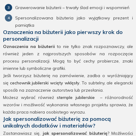
Grawerowanie biżuterii – trwały ślad emocji i wspomnień
Spersonalizowana biżuteria jako wyjątkowy prezent i
pamiątka
Oznaczenia na biżuterii jako pierwszy krok do
personalizacji
Oznaczenia na biżuterii
to nie tylko znak rozpoznawczy, ale
również jeden z najprostszych sposobów na rozpoczęcie
procesu personalizacji. Mogą to być cechy probiercze, znaki
imienne lub symboliczne grafiki.
Jeśli tworzysz biżuterię na zamówienie, zadba o wyróżniający
się
cechownik jubilerski wcięty wklęsły
. To subtelny, ale elegancki
sposób na zaznaczenie autorstwa lub przesłania.
Możesz wybrać również
stemple jubilerskie
– różnorodność
wzorów i możliwość wykonania własnego projektu sprawia, że
każda praca nabiera osobistego wyrazu.
Jak spersonalizować biżuterię za pomocą
unikalnych dodatków i materiałów?
Zastanawiasz się,
jak spersonalizować biżuterię
? Możliwości