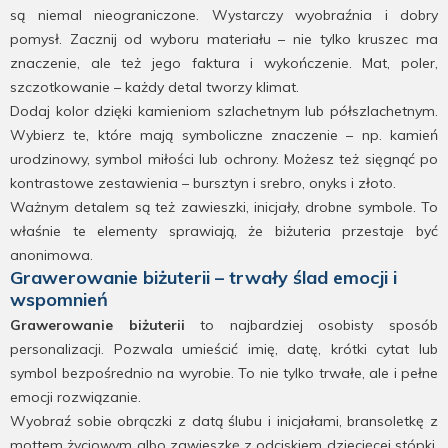
są niemal nieograniczone. Wystarczy wyobraźnia i dobry
pomysł. Zacznij od wyboru materiału – nie tylko kruszec ma
znaczenie, ale też jego faktura i wykończenie. Mat, poler,
szczotkowanie – każdy detal tworzy klimat.
Dodaj kolor dzięki kamieniom szlachetnym lub półszlachetnym.
Wybierz te, które mają symboliczne znaczenie – np. kamień
urodzinowy, symbol miłości lub ochrony. Możesz też sięgnąć po
kontrastowe zestawienia – bursztyn i srebro, onyks i złoto.
Ważnym detalem są też zawieszki, inicjały, drobne symbole. To
właśnie te elementy sprawiają, że biżuteria przestaje być
anonimowa.
Grawerowanie biżuterii – trwały ślad emocji i
wspomnień
Grawerowanie biżuterii
to najbardziej osobisty sposób
personalizacji. Pozwala umieścić imię, datę, krótki cytat lub
symbol bezpośrednio na wyrobie. To nie tylko trwałe, ale i pełne
emocji rozwiązanie.
Wyobraź sobie obrączki z datą ślubu i inicjałami, bransoletkę z
mottem życiowym albo zawieszkę z odciskiem dziecięcej stópki.